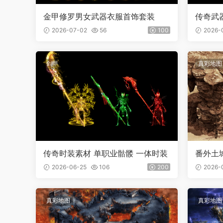
金甲修罗男女武器衣服首饰套装
传奇武
刀 内外
2026-07-02
56
100
2026-
剑甲
真彩地图
传奇时装素材 单职业骷髅 一体时装
番外土
2026-06-25
106
200
2026-
真彩地图
真彩地图