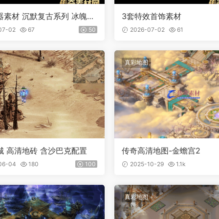
器素材 沉默复古系列 冰魄屠
3套特效首饰素材
观齐全 PNG素材 3把
07-02
67
50
2026-07-02
61
真彩地图
城 高清地砖 含沙巴克配置
传奇高清地图-金蟾宫2
06-04
180
100
2025-10-29
1.1k
真彩地图