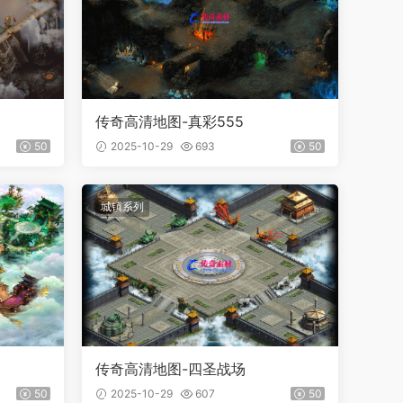
传奇高清地图-真彩555
50
2025-10-29
693
50
城镇系列
传奇高清地图-四圣战场
50
2025-10-29
607
50