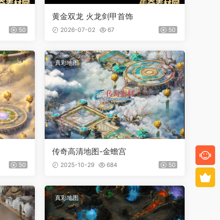
黄金双龙 火龙剑甲首饰
50
2026-07-02
67
50
真彩地图
传奇高清地图-金蟾宫
50
2025-10-29
684
50
真彩地图