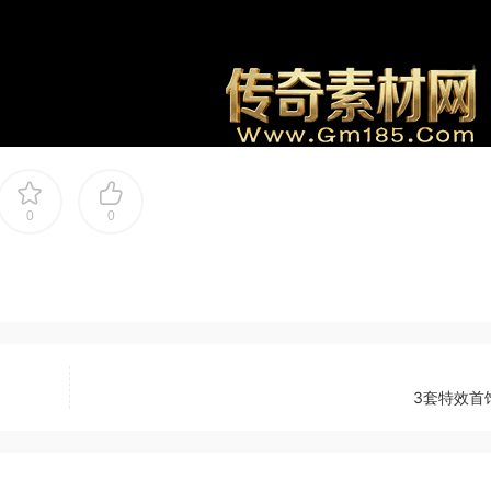
0
0
3套特效首