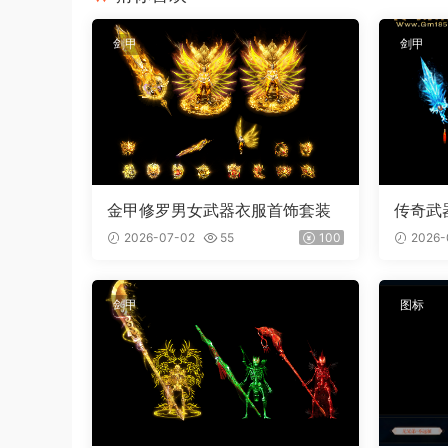
剑甲
剑甲
金甲修罗男女武器衣服首饰套装
传奇武
屠刀 内
2026-07-02
55
100
2026-
剑甲
图标