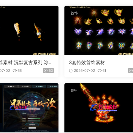
首饰
器素材 沉默复古系列 冰魄
3套特效首饰素材
外观齐全 PNG素材 3把
07-02
66
50
2026-07-02
61
剑甲