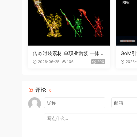
剑甲
图标
传奇时装素材 单职业骷髅 一体时
GoM
装
2026-06-25
106
200
2025-
评论
0