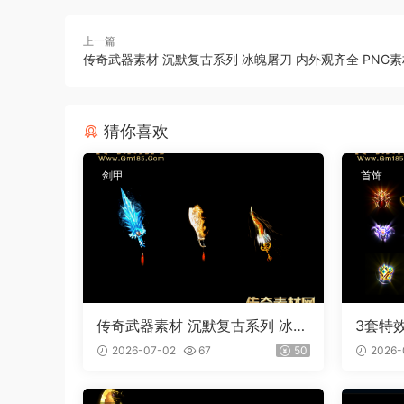
上一篇
传奇武器素材 沉默复古系列 冰魄屠刀 内外观齐全 PNG素
猜你喜欢
剑甲
首饰
传奇武器素材 沉默复古系列 冰魄
3套特
屠刀 内外观齐全 PNG素材 3把
2026-07-02
67
50
2026-