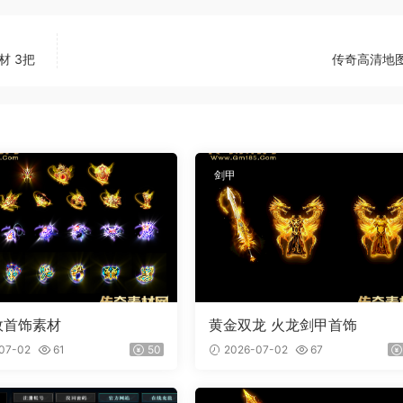
材 3把
传奇高清地图
剑甲
效首饰素材
黄金双龙 火龙剑甲首饰
07-02
61
50
2026-07-02
67