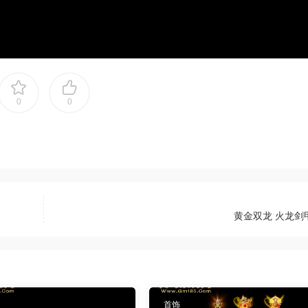
0
0
黄金双龙 火龙剑
首饰