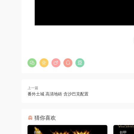
上一篇
番外土城 高清地砖 含沙巴克配置
猜你喜欢
剑甲
剑甲