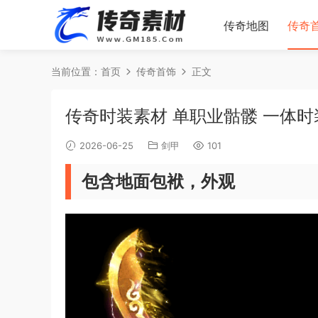
传奇地图
传奇
当前位置：
首页
传奇首饰
正文
传奇时装素材 单职业骷髅 一体时
2026-06-25
剑甲
101
包含地面包袱，外观