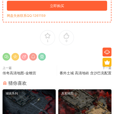
立即购买
网盘失效联系QQ:1261159
1
0
上一篇
下一篇
传奇高清地图-金蟾宫
番外土城 高清地砖 含沙巴克配置
猜你喜欢
城镇系列
真彩地图