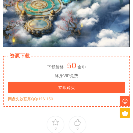
资源下载
50
下载价格
金币
终身VIP免费
立即购买
网盘失效联系QQ:1261159
0
0