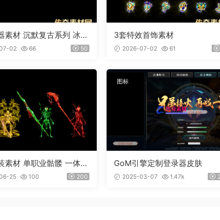
器素材 沉默复古系列 冰魄
3套特效首饰素材
外观齐全 PNG素材 3把
07-02
66
50
2026-07-02
61
图标
装素材 单职业骷髅 一体时
GoM引擎定制登录器皮肤
06-25
100
200
2025-03-07
1.47k