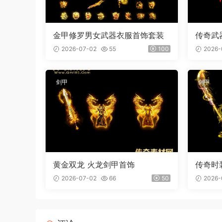
金甲修罗男女武器衣服首饰套装
传奇武
屠刀 内
2026-07-02
55
100
2026-
剑甲
剑甲
黄金双龙 火龙剑甲首饰
传奇时
装
2026-07-02
66
50
2026-