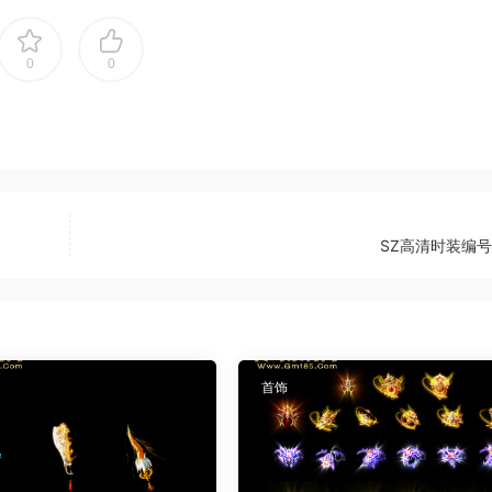
0
0
SZ高清时装编号
首饰