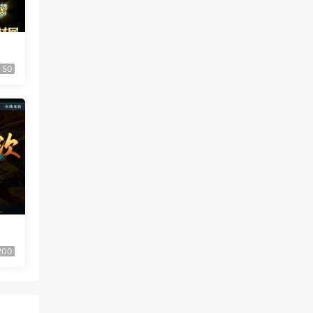
50
200