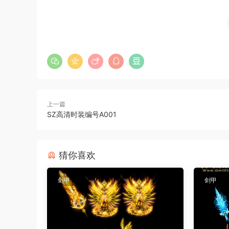
上一篇
SZ高清时装编号A001
猜你喜欢
剑甲
剑甲