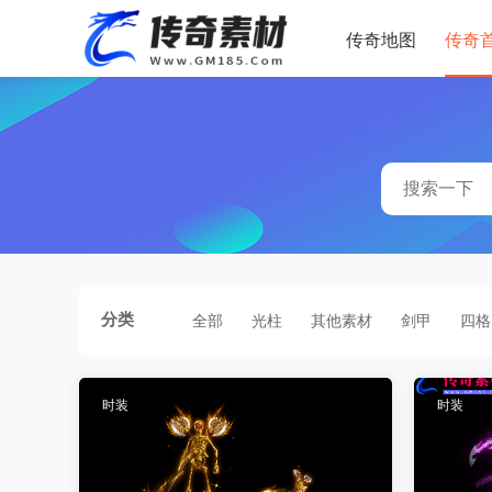
传奇地图
传奇
分类
全部
光柱
其他素材
剑甲
四格
时装
时装