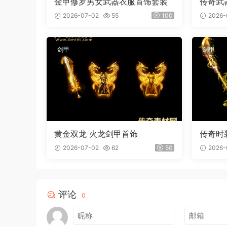
金甲修罗男女武器衣服首饰套装
传奇武
屠刀 内
2026-07-02
55
100
2026-
剑甲
剑甲
黄金双龙 火龙剑甲首饰
传奇时
装
2026-07-02
62
50
2026-
评论
0