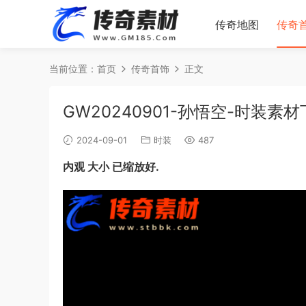
传奇地图
传奇
当前位置：
首页
传奇首饰
正文
GW20240901-孙悟空-时装素
2024-09-01
时装
487
内观 大小 已缩放好.