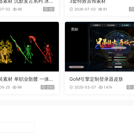
器素材 沉默复古系列 冰魄
3套特效首饰素材
外观齐全 PNG素材 3把
07-02
66
50
2026-07-02
61
图标
装素材 单职业骷髅 一体时
GoM引擎定制登录器皮肤
06-25
99
200
2025-03-07
1.47k