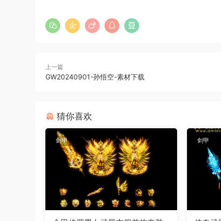
上一篇
GW20240901-孙悟空-素材下载
猜你喜欢
剑甲
剑甲