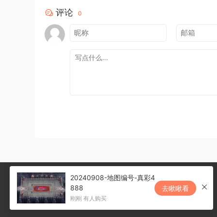
评论
0
20240908-地图编号-真彩4
888
去瞅瞅看
刚刚 有人购买