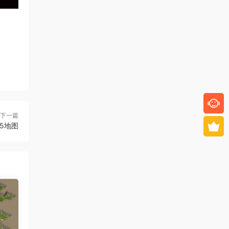
下一篇
魂5地图