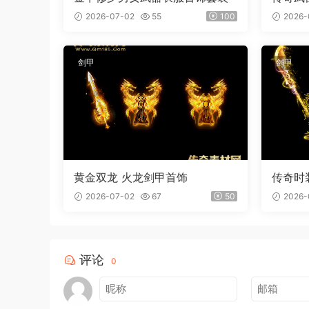
屠刀 内
2026-07-02
55
100
2026-
剑甲
剑甲
黄金双龙 火龙剑甲首饰
传奇时
装
2026-07-02
67
50
2026-
评论
0