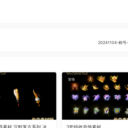
20241104-称号
首饰
器素材 沉默复古系列 冰魄
3套特效首饰素材