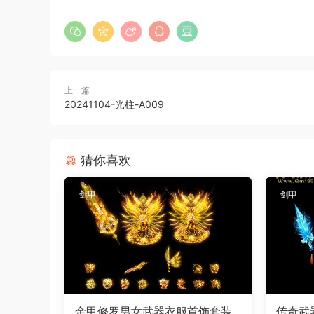
上一篇
20241104-光柱-A009
猜你喜欢
剑甲
剑甲
金甲修罗男女武器衣服首饰套装
传奇武