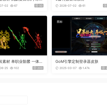
外观齐全 PNG素材 3把
07-02
67
50
2026-07-02
61
图标
装素材 单职业骷髅 一体时
GoM引擎定制登录器皮肤
06-25
102
200
2025-03-07
1.47k