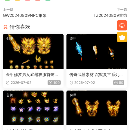
上一篇
下一篇
GW20240809NPC形象
TZ20240809首饰
猜你喜欢
剑甲
剑甲
金甲修罗男女武器衣服首饰套
传奇武器素材 沉默复古系列
装
冰魄屠刀 内外观齐全 PNG素
2026-07-02
100
2026-07-02
50
材 3把
首饰
剑甲