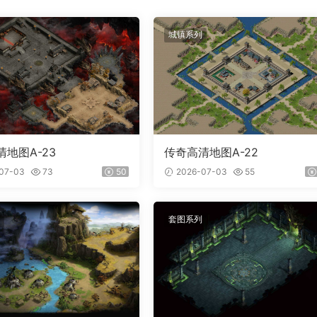
城镇系列
地图A-23
传奇高清地图A-22
07-03
73
50
2026-07-03
55
套图系列