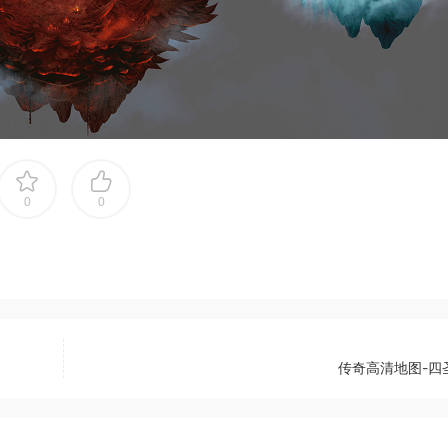
0
0
传奇高清地图-四