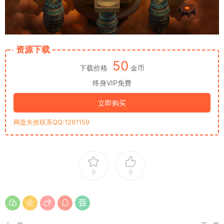
资源下载
50
下载价格
金币
终身VIP免费
立即购买
网盘失效联系QQ:1261159
0
0