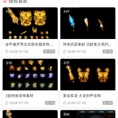
猜你喜欢
剑甲
剑甲
金甲修罗男女武器衣服首饰套
传奇武器素材 沉默复古系列
装
冰魄屠刀 内外观齐全 PNG素
2026-07-02
100
2026-07-02
50
材 3把
首饰
剑甲
3套特效首饰素材
黄金双龙 火龙剑甲首饰
2026-07-02
50
2026-07-02
50
剑甲
图标