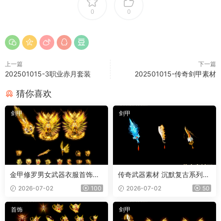
0
0
上一篇
下一篇
202501015-3职业赤月套装
202501015-传奇剑甲素材
猜你喜欢
剑甲
剑甲
金甲修罗男女武器衣服首饰套
传奇武器素材 沉默复古系列
装
冰魄屠刀 内外观齐全 PNG素
2026-07-02
100
2026-07-02
50
材 3把
首饰
剑甲