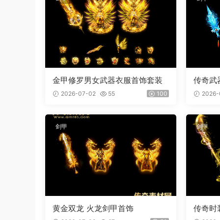
金甲修罗男女武器衣服首饰套装
传奇武
屠刀 内
2026-07-02
55
100
2026-
剑甲
剑甲
黄金双龙 火龙剑甲首饰
传奇时
装