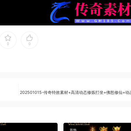
0
0
202501015-传奇特效素材+高清动态修炼打坐+佛怒修仙+
首饰