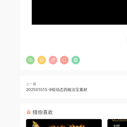
上一篇
202501015-9组动态四格法宝素材
猜你喜欢
剑甲
剑甲