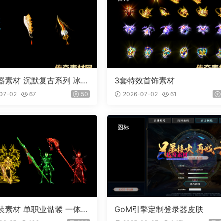
器素材 沉默复古系列 冰魄
3套特效首饰素材
外观齐全 PNG素材 3把
07-02
67
50
2026-07-02
61
图标
装素材 单职业骷髅 一体时
GoM引擎定制登录器皮肤