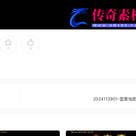
0
0
2024112901-盟重地