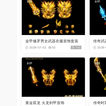
剑甲
剑甲
金甲修罗男女武器衣服首饰套装
传奇武
屠刀 内
2026-07-02
55
100
2026-
剑甲
剑甲
黄金双龙 火龙剑甲首饰
传奇时