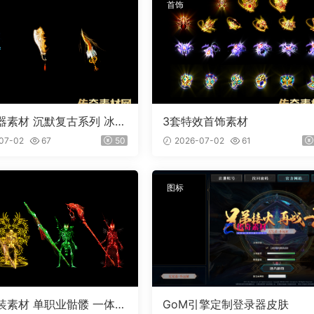
首饰
器素材 沉默复古系列 冰魄
3套特效首饰素材
外观齐全 PNG素材 3把
07-02
67
50
2026-07-02
61
图标
装素材 单职业骷髅 一体时
GoM引擎定制登录器皮肤