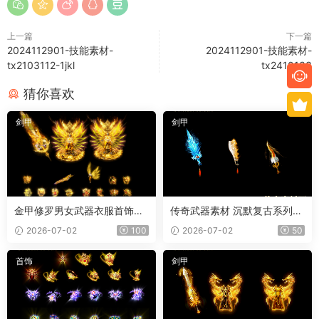
上一篇
下一篇
2024112901-技能素材-
2024112901-技能素材-
tx2103112-1jkl
tx2410133
猜你喜欢
剑甲
剑甲
金甲修罗男女武器衣服首饰套
传奇武器素材 沉默复古系列
装
冰魄屠刀 内外观齐全 PNG素
2026-07-02
100
2026-07-02
50
材 3把
首饰
剑甲