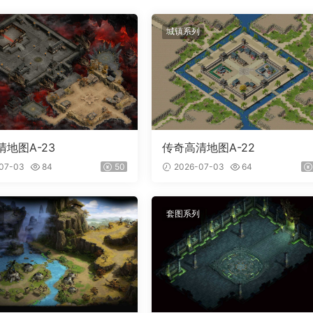
城镇系列
地图A-23
传奇高清地图A-22
07-03
84
50
2026-07-03
64
套图系列