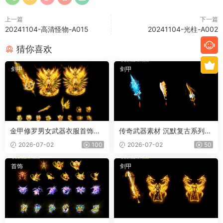
上一篇
下一篇
20241104-高清怪物-A015
20241104-光柱-A002
猜你喜欢
剑甲
剑甲
金甲修罗男女武器衣服首饰套
传奇武器素材 沉默复古系列
装
冰魄屠刀 内外观齐全 PNG素
2026-07-02
100
2026-07-02
50
材 3把
首饰
剑甲