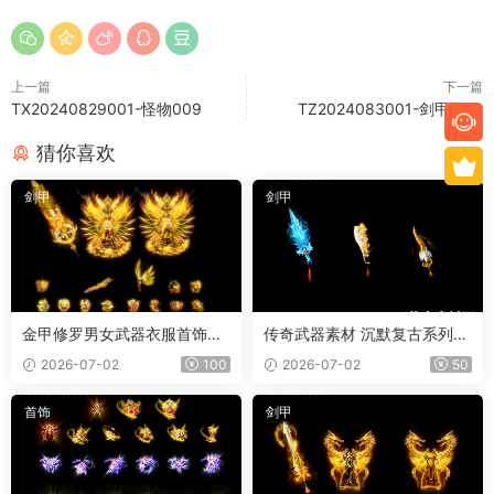
上一篇
下一篇
TX20240829001-怪物009
TZ2024083001-剑甲套01
猜你喜欢
剑甲
剑甲
金甲修罗男女武器衣服首饰套
传奇武器素材 沉默复古系列
装
冰魄屠刀 内外观齐全 PNG素
2026-07-02
100
2026-07-02
50
材 3把
首饰
剑甲