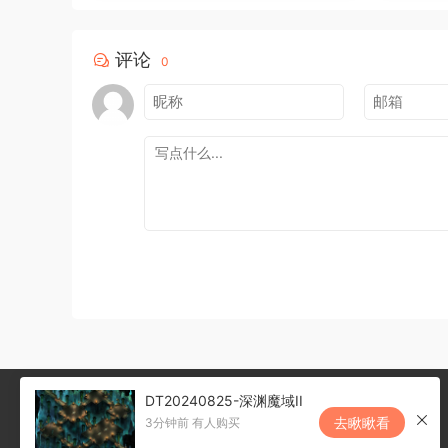
评论
0
DT20240825-深渊魔域II
去瞅瞅看
3分钟前 有人购买