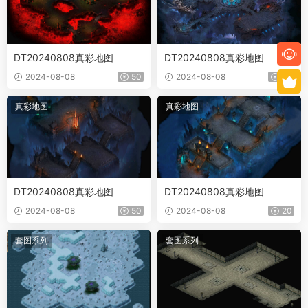
DT20240808真彩地图
DT20240808真彩地图
2024-08-08
50
2024-08-08
50
真彩地图
真彩地图
DT20240808真彩地图
DT20240808真彩地图
2024-08-08
50
2024-08-08
20
套图系列
套图系列